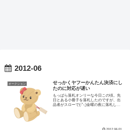
2012-06
せっかくヤフーかんたん決済にし
オークション
たのに対応が遅い
もっぱら落札オンリーな今日この頃。先
日とある小冊子を落札したのですが、出
品者がスローで(-"-;)金曜の夜に落札し
て、早く振り込もうとかんたん決済にし
たのですが、月曜になっても何の連絡も
ありません。ヤフーからのメールは届い
てるはずだけど、確...
2012.06.01