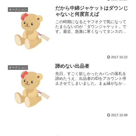
だから中綿ジャケットはダウンじ
オークション
ゃないと何度言えば
この時期になるとヤフオクで気になって
たまらないのが「ダウンジャケット」で
す。最近、急激に寒くなってタンスの奥
からダウンジャケットを引っ張り出して
着ているのでダウンジャケットに不自由
している訳ではありませんが、ヤフオク
を見ていると中綿入りジャ...
2017.10.22
諦めない出品者
オークション
先日、すごく欲しかったカバンの落札を
諦めたうえ、出品者のIDをアカウント停
止させてしまいました。まぁ縁がなかっ
たんだと忘れかけたころ、件の出品者が
新規のIDで私が出品していた商品を落札
しました！そして「あのカバン安くする
から買いませんか？」...
2017.10.08