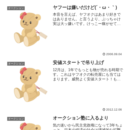
ヤフーは嫌いだけど(´・ω・｀)
オークション
本音を言えば、ヤフオクはあまり好きで
はありません。と言うより、ぶっちゃけ
実は大ッ嫌いです。けっこー稼がせても
らっていますが(*' 艸‘)月会費をとっている
くせにフォローは最悪で、トラブルがあ
ってメールで相談してもコピペとしか思
えない「超」テ...
2006.09.04
安値スタートで吊り上げ
オークション
12月は、1年でもっとも物が売れる時期で
す。これはヤフオクの転売屋にも当ては
まります。威勢よく安値スタート！もい
いのですが…未だに吊り上げしてる出品
者もいるようです。例えば、以前から注
目している某ブランドの出品者。毎回毎
回安値でスタートして...
2012.12.06
オークション塾に入るより
オークション
気の迷いから民主党政権になって3年ちょ
っと、日本の経済や社会は壊滅的な打撃