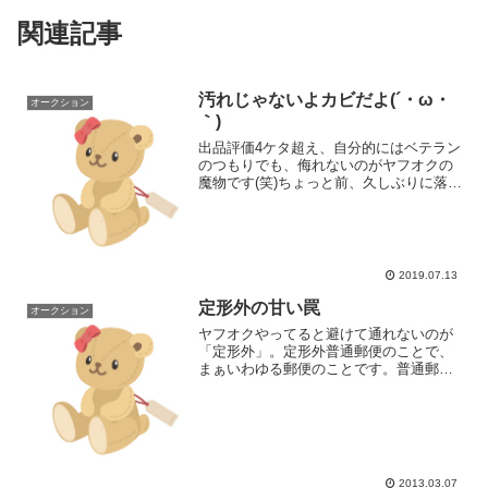
関連記事
汚れじゃないよカビだよ(´・ω・
オークション
｀)
出品評価4ケタ超え、自分的にはベテラン
のつもりでも、侮れないのがヤフオクの
魔物です(笑)ちょっと前、久しぶりに落札
した某ブランドバッグ。「汚れがありま
す」という説明は了解していました。け
れども…届いたバッグはカビカビカビだ
らけ！！！あまりの...
2019.07.13
定形外の甘い罠
オークション
ヤフオクやってると避けて通れないのが
「定形外」。定形外普通郵便のことで、
まぁいわゆる郵便のことです。普通郵便
だから壊れ物指定もできない、紛失もあ
り得る。だから出品者側としては、極力
避けたい発送方法です。ところが、何で
も定形外で発送しろ！とい...
2013.03.07