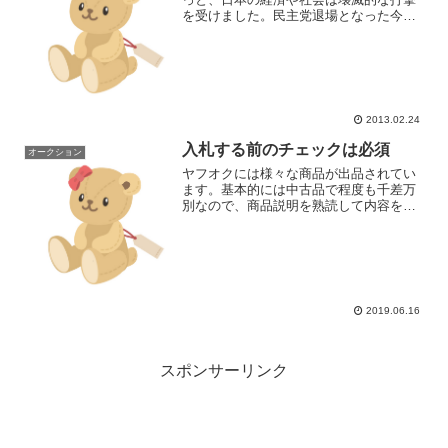
を受けました。民主党退場となった今、
アベノミクスに期待するばかりです。そ
んな長引く不景気の影響で、副業とか副
収入、オークションやアフィリエイトも
注目されていて、高額な...
2013.02.24
入札する前のチェックは必須
オークション
ヤフオクには様々な商品が出品されてい
ます。基本的には中古品で程度も千差万
別なので、商品説明を熟読して内容を判
断してから買うべきだと思うのですが、
意外と読まずに入札する漢というかお間
抜けさんというか、色んなパターンが見
受けられます。先日見かけ...
2019.06.16
スポンサーリンク