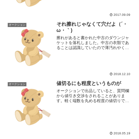
「当社の製品ではあ...
2017.09.09
それ擦れじゃなくて穴だよ（´・
オークション
ω・｀)
擦れがあると書かれた中古のダウンジャ
ケットを落札しました。中古の衣類であ
ることは認識していたので薄汚れやくた
びれ感などの使用感は想定していました
が、肝心の「擦れ」を確認したら「擦
れ」ではなく「穴」でした(´・ω・`)自分
の認識では生地の表明...
2018.12.10
値切るにも程度というものが
オークション
オークションで出品していると、質問欄
から値引き交渉をされることがありま
す。軽く端数を丸める程度の値切りで、
かつ丁寧な言葉使いや面白い言い回しな
らやり取りも含めて楽しめる場合もあ
り、実際にかつてのオークションではそ
ういう出品者と入札者のコミュ...
2018.05.19