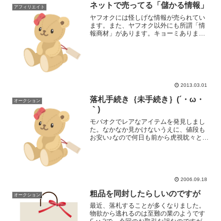
ネットで売ってる「儲かる情報」
アフィリエイト
ヤフオクには怪しげな情報が売られてい
ます。また、ヤフオク以外にも所謂「情
報商材」があります。キョーミありませ
んか？実は私、ヤフオクに「情報」カテ
ゴリができるずっと前からオークション
で何度か情報を買った経験があります^^;
あの有名な「片手間オ...
2013.03.01
落札手続き｛未手続き｝(´・ω・
オークション
｀)
モバオクでレアなアイテムを発見しまし
た。なかなか見かけないうえに、値段も
お安い♪なので何日も前から虎視眈々と狙
っていました。ついでに同じ出品者の他
の出品物もチェックします。一緒に送っ
てもらえば送料も節約できるからです。
そこで、まぁまぁ欲しい...
2006.09.18
粗品を同封したらしいのですが
オークション
最近、落札することが多くなりました。
物欲から逃れるのは至難の業のようです