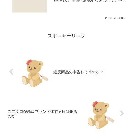
(´-ω-‘)で、今回のお取引な訳なのですが。
ナビでの連絡のやり取りもスムーズで、
梱包も丁寧。丁寧なお礼状まで同封され
ていました。非の打ち所のないパーフェ
2014.01.07
クトな出品者さ...
スポンサーリンク
違反商品の申告してますか？
ユニクロが高級ブランド化する日は来る
のか